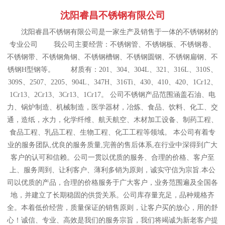
沈阳睿昌不锈钢有限公司
沈阳睿昌不锈钢有限公司是一家生产及销售于一体的不锈钢材的
专业公司 我公司主要经营：不锈钢管、不锈钢板、不锈钢卷、
不锈钢带、不锈钢角钢、不锈钢槽钢、不锈钢圆钢、不锈钢扁钢、不
锈钢H型钢等。 材质有：201、304、304L、321、316L、310S、
309S、2507、2205、904L、347H、316Ti、430、410、420、1Cr12、
1Cr13、2Cr13、3Cr13、1Cr17。 公司不锈钢产品范围涵盖石油、电
力、锅炉制造、机械制造，医学器材，冶炼、食品、饮料、化工、交
通，造纸，水力，化学纤维、航天航空、木材加工设备、制药工程、
食品工程、乳品工程、生物工程、化工工程等领域。 本公司有着专
业的服务团队,优良的服务质量,完善的售后体系,在行业中深得到广大
客户的认可和信赖。公司一贯以优质的服务、合理的价格、客户至
上、服务周到、让利客户、薄利多销为原则，诚实守信为宗旨.本公
司以优质的产品，合理的价格服务于广大客户，业务范围遍及全国各
地，并建立了长期稳固的供货关系。公司库存量充足，品种规格齐
全。本着低价经营，质量保证的销售原则，让客户买的放心，用的舒
心！诚信、专业、高效是我们的服务宗旨，我们将竭诚为新老客户提