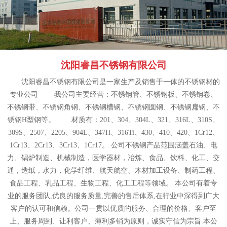
沈阳睿昌不锈钢有限公司
沈阳睿昌不锈钢有限公司是一家生产及销售于一体的不锈钢材的
专业公司 我公司主要经营：不锈钢管、不锈钢板、不锈钢卷、
不锈钢带、不锈钢角钢、不锈钢槽钢、不锈钢圆钢、不锈钢扁钢、不
锈钢H型钢等。 材质有：201、304、304L、321、316L、310S、
309S、2507、2205、904L、347H、316Ti、430、410、420、1Cr12、
1Cr13、2Cr13、3Cr13、1Cr17。 公司不锈钢产品范围涵盖石油、电
力、锅炉制造、机械制造，医学器材，冶炼、食品、饮料、化工、交
通，造纸，水力，化学纤维、航天航空、木材加工设备、制药工程、
食品工程、乳品工程、生物工程、化工工程等领域。 本公司有着专
业的服务团队,优良的服务质量,完善的售后体系,在行业中深得到广大
客户的认可和信赖。公司一贯以优质的服务、合理的价格、客户至
上、服务周到、让利客户、薄利多销为原则，诚实守信为宗旨.本公
司以优质的产品，合理的价格服务于广大客户，业务范围遍及全国各
地，并建立了长期稳固的供货关系。公司库存量充足，品种规格齐
全。本着低价经营，质量保证的销售原则，让客户买的放心，用的舒
心！诚信、专业、高效是我们的服务宗旨，我们将竭诚为新老客户提