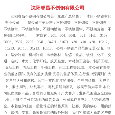
沈阳睿昌不锈钢有限公司
沈阳睿昌不锈钢有限公司是一家生产及销售于一体的不锈钢材的
专业公司 我公司主要经营：不锈钢管、不锈钢板、不锈钢卷、
不锈钢带、不锈钢角钢、不锈钢槽钢、不锈钢圆钢、不锈钢扁钢、不
锈钢H型钢等。 材质有：201、304、304L、321、316L、310S、
309S、2507、2205、904L、347H、316Ti、430、410、420、1Cr12、
1Cr13、2Cr13、3Cr13、1Cr17。 公司不锈钢产品范围涵盖石油、电
力、锅炉制造、机械制造，医学器材，冶炼、食品、饮料、化工、交
通，造纸，水力，化学纤维、航天航空、木材加工设备、制药工程、
食品工程、乳品工程、生物工程、化工工程等领域。 本公司有着专
业的服务团队,优良的服务质量,完善的售后体系,在行业中深得到广大
客户的认可和信赖。公司一贯以优质的服务、合理的价格、客户至
上、服务周到、让利客户、薄利多销为原则，诚实守信为宗旨.本公
司以优质的产品，合理的价格服务于广大客户，业务范围遍及全国各
地，并建立了长期稳固的供货关系。公司库存量充足，品种规格齐
全。本着低价经营，质量保证的销售原则，让客户买的放心，用的舒
心！诚信、专业、高效是我们的服务宗旨，我们将竭诚为新老客户提